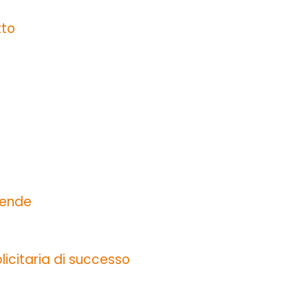
tto
iende
icitaria di successo