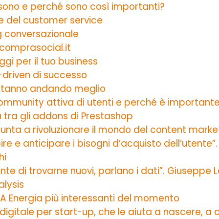
a sono e perché sono così importanti?
ne del customer service
g conversazionale
comprasocial.it
ggi per il tuo business
-driven di successo
e stanno andando meglio
mmunity attiva di utenti e perché è important
ra tra gli addons di Prestashop
punta a rivoluzionare il mondo del content marke
ire e anticipare i bisogni d’acquisto dell’utente”
hi
rtante di trovarne nuovi, parlano i dati”. Giusepp
alysis
A2A Energia più interessanti del momento
digitale per start-up, che le aiuta a nascere, a