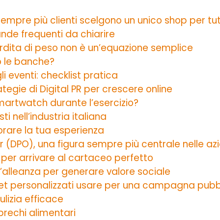
empre più clienti scelgono un unico shop per tu
mande frequenti da chiarire
erdita di peso non è un’equazione semplice
o le banche?
i eventi: checklist pratica
ategie di Digital PR per crescere online
smartwatch durante l’esercizio?
ti nell’industria italiana
iorare la tua esperienza
 (DPO), una figura sempre più centrale nelle az
p per arrivare al cartaceo perfetto
n’alleanza per generare valore sociale
get personalizzati usare per una campagna pubbl
pulizia efficace
prechi alimentari