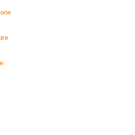
ione
are
le