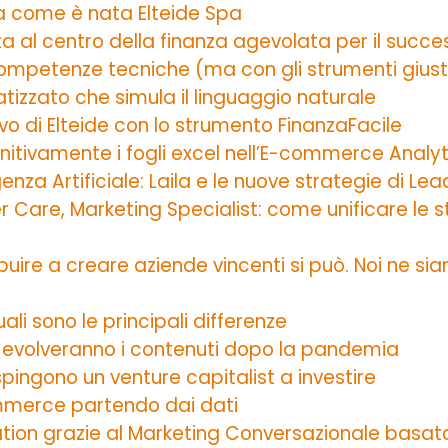
a come è nata Elteide Spa
a al centro della finanza agevolata per il succe
mpetenze tecniche (ma con gli strumenti giust
izzato che simula il linguaggio naturale
vo di Elteide con lo strumento FinanzaFacile
finitivamente i fogli excel nell’E-commerce Analyt
nza Artificiale: Laila e le nuove strategie di Le
are, Marketing Specialist: come unificare le st
buire a creare aziende vincenti si può. Noi ne si
li sono le principali differenze
e evolveranno i contenuti dopo la pandemia
spingono un venture capitalist a investire
ommerce partendo dai dati
ation grazie al Marketing Conversazionale basato