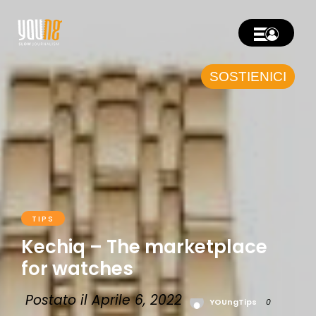
SOSTIENICI
TIPS
Kechiq – The marketplace
for watches
Postato il Aprile 6, 2022
YOUngTips
0