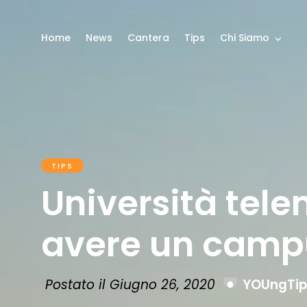
Home
News
Cantera
Tips
Chi Siamo
TIPS
Università tel
avere un camp
Postato il Giugno 26, 2020
YOUngTip