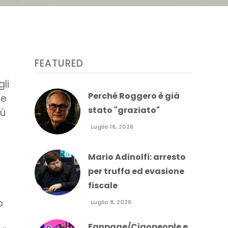
FEATURED
gli
Perché Roggero è già
te
stato "graziato"
iù
Luglio 16, 2026
Mario Adinolfi: arresto
per truffa ed evasione
fiscale
o
Luglio 8, 2026
Fanpage/Ciaopeople e