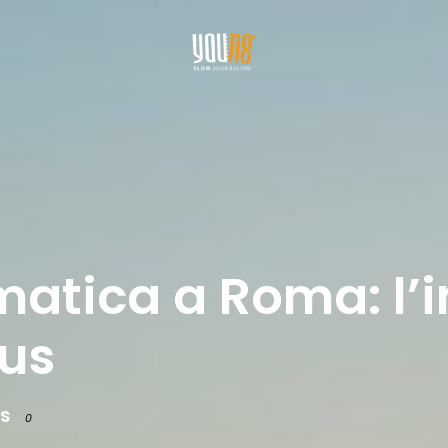
ematica a Roma: l’
us
s
0