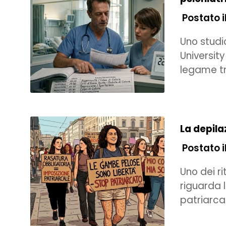
Postato il
Uno studi
University
legame t
La depila
Postato il
Uno dei r
riguarda 
patriarcat