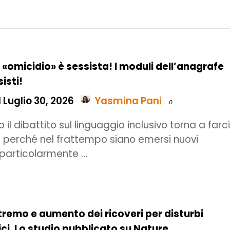
 «omicidio» è sessista! I moduli dell’anagrafe
isti!
 Luglio 30, 2026
Yasmina Pani
0
 il dibattito sul linguaggio inclusivo torna a farc
on perché nel frattempo siano emersi nuovi
particolarmente …
remo e aumento dei ricoveri per disturbi
ici. Lo studio pubblicato su Nature