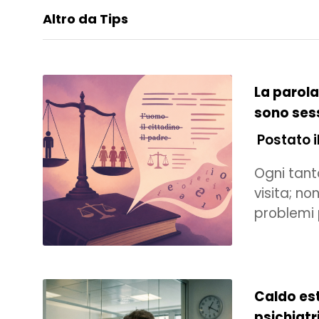
Altro da Tips
La parola
sono sess
Postato il
Ogni tanto
visita; n
problemi 
Caldo est
psichiatr