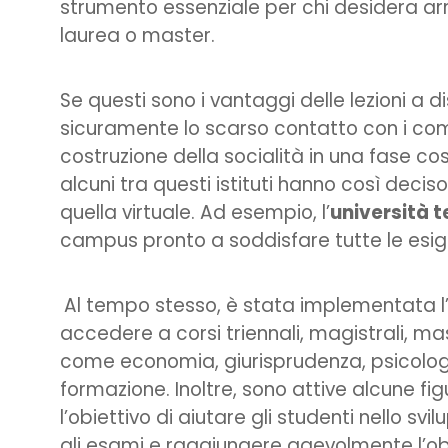
strumento essenziale per chi desidera arri
laurea o master.
Se questi sono i vantaggi delle lezioni a d
sicuramente lo scarso contatto con i co
costruzione della socialità in una fase cos
alcuni tra questi istituti hanno così decis
quella virtuale. Ad esempio, l’
università 
campus pronto a soddisfare tutte le esig
Al tempo stesso, è stata implementata l’
accedere a corsi triennali, magistrali, ma
come economia, giurisprudenza, psicologia
formazione. Inoltre, sono attive alcune fig
l’obiettivo di aiutare gli studenti nello sv
gli esami e raggiungere agevolmente l’obi