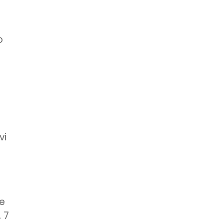
o
vi
re
, 7