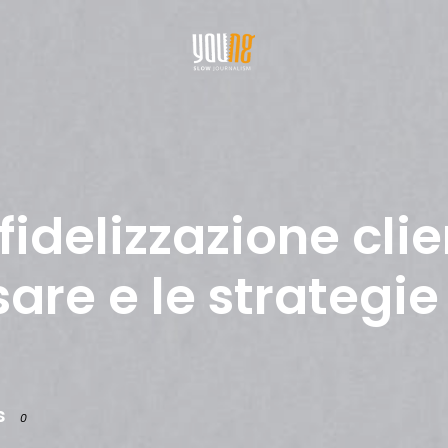
delizzazione clien
are e le strategie
s
0