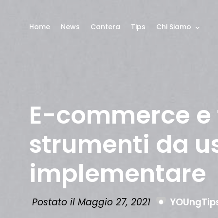
Home
News
Cantera
Tips
Chi Siamo
E-commerce e fi
strumenti da us
implementare
Postato il Maggio 27, 2021
YOUngTip