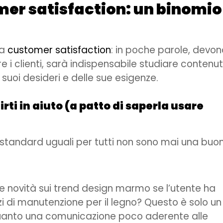
mer satisfaction: un binomio
la
customer satisfaction
: in poche parole, devon
 i clienti, sarà indispensabile studiare contenut
 suoi desideri e delle sue esigenze.
i in aiuto (a patto di saperla usare
standard uguali per tutti non sono mai una buo
me novità sui trend design marmo se l’utente ha
 di manutenzione per il legno? Questo è solo un
quanto una comunicazione poco aderente alle