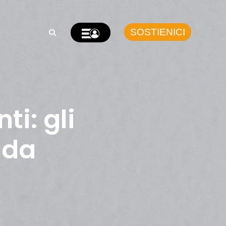
SOSTIENICI
ti: gli
 da