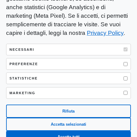
anche statistici (Google Analytics) e di
marketing (Meta Pixel). Se li accetti, ci permetti
semplicemente di tracciare le visite. Se vuoi
capire i dettagli, leggi la nostra
Privacy Policy
.
YOU-ng Slow Journalism è una testata
giornalistica di proprietà di Mastino S.R.L.
NECESSARI
Registrazione presso Trib. Santa Maria
Capua Vetere (CE) n° 900 del 31/01/2025 |
PREFERENZE
ISSN 3103-4683
STATISTICHE
P.IVA: 04755530617
Sede Legale: CASERTA – VIA LORENZO MARIA
MARKETING
NERONI 11 CAP 81100
Rifiuta
Accetta selezionati
Accetta tutti