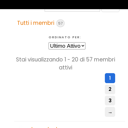
CERCA
MEMBRI...
Tutti i membri
57
ORDINATO PER:
Elenco
Stai visualizzando 1 - 20 di 57 membri
utenti
attivi
1
2
3
→