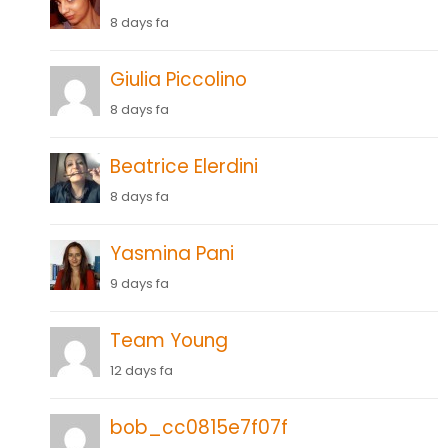
8 days fa
Giulia Piccolino
8 days fa
Beatrice Elerdini
8 days fa
Yasmina Pani
9 days fa
Team Young
12 days fa
bob_cc0815e7f07f