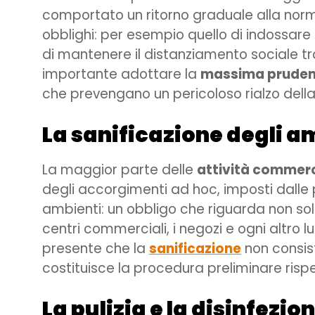
comportato un ritorno graduale alla norma
obblighi: per esempio quello di indossare
di mantenere il distanziamento sociale t
importante adottare la
massima prude
che prevengano un pericoloso rialzo della
La sanificazione degli a
La maggior parte delle
attività commerc
degli accorgimenti ad hoc, imposti dalle p
ambienti: un obbligo che riguarda non solo l
centri commerciali, i negozi e ogni altro 
presente che la
sanificazione
non consist
costituisce la procedura preliminare rispe
La pulizia e la disinfezio