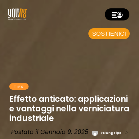
SOSTIENICI
TIPS
Effetto anticato: applicazioni
e vantaggi nella verniciatura
industriale
Postato il Gennaio 9, 2025
YOUngTips
0