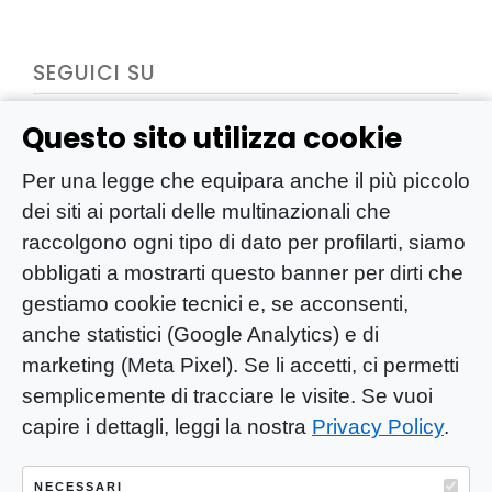
SEGUICI SU
Questo sito utilizza cookie
Per una legge che equipara anche il più piccolo
dei siti ai portali delle multinazionali che
raccolgono ogni tipo di dato per profilarti, siamo
obbligati a mostrarti questo banner per dirti che
gestiamo cookie tecnici e, se acconsenti,
anche statistici (Google Analytics) e di
marketing (Meta Pixel). Se li accetti, ci permetti
semplicemente di tracciare le visite. Se vuoi
capire i dettagli, leggi la nostra
Privacy Policy
.
YOU-ng Slow Journalism è una testata
giornalistica di proprietà di Mastino S.R.L.
NECESSARI