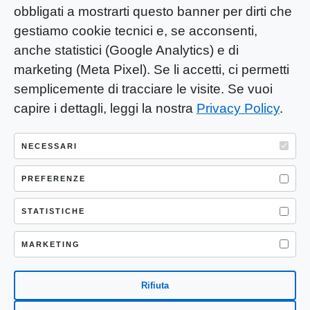
obbligati a mostrarti questo banner per dirti che
gestiamo cookie tecnici e, se acconsenti,
anche statistici (Google Analytics) e di
marketing (Meta Pixel). Se li accetti, ci permetti
semplicemente di tracciare le visite. Se vuoi
capire i dettagli, leggi la nostra
Privacy Policy
.
YOU-ng Slow Journalism è una testata
giornalistica di proprietà di Mastino S.R.L.
NECESSARI
Registrazione presso Trib. Santa Maria
Capua Vetere (CE) n° 900 del 31/01/2025 |
PREFERENZE
ISSN 3103-4683
STATISTICHE
P.IVA: 04755530617
Sede Legale: CASERTA – VIA LORENZO MARIA
MARKETING
NERONI 11 CAP 81100
Rifiuta