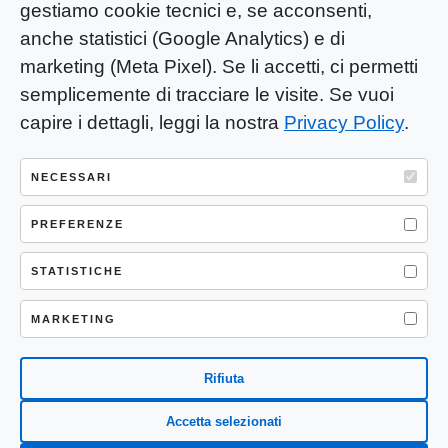
gestiamo cookie tecnici e, se acconsenti,
anche statistici (Google Analytics) e di
marketing (Meta Pixel). Se li accetti, ci permetti
semplicemente di tracciare le visite. Se vuoi
capire i dettagli, leggi la nostra
Privacy Policy
.
YOU-ng Slow Journalism è una testata
giornalistica di proprietà di Mastino S.R.L.
NECESSARI
Registrazione presso Trib. Santa Maria
Capua Vetere (CE) n° 900 del 31/01/2025 |
PREFERENZE
ISSN 3103-4683
STATISTICHE
P.IVA: 04755530617
Sede Legale: CASERTA – VIA LORENZO MARIA
MARKETING
NERONI 11 CAP 81100
Rifiuta
Accetta selezionati