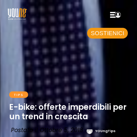
SOSTIENICI
TIPS
E-bike: offerte imperdibili per
un trend in crescita
Postato il Ottobre 5, 2018
YOUngTips
0