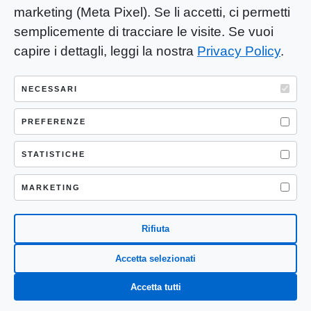
marketing (Meta Pixel). Se li accetti, ci permetti
semplicemente di tracciare le visite. Se vuoi
capire i dettagli, leggi la nostra
Privacy Policy
.
YOU-ng Slow Journalism è una testata
giornalistica di proprietà di Mastino S.R.L.
NECESSARI
Registrazione presso Trib. Santa Maria
Capua Vetere (CE) n° 900 del 31/01/2025 |
PREFERENZE
ISSN 3103-4683
STATISTICHE
P.IVA: 04755530617
Sede Legale: CASERTA – VIA LORENZO MARIA
MARKETING
NERONI 11 CAP 81100
Rifiuta
Accetta selezionati
Accetta tutti