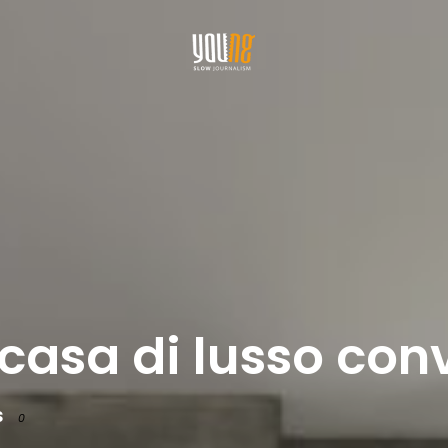
asa di lusso con
s
0