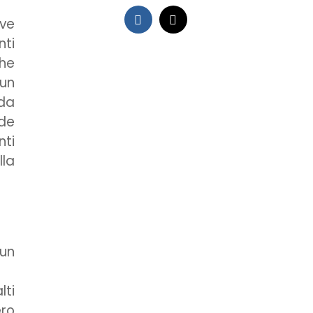
ove
nti
che
 un
da
nde
nti
lla
 un
lti
ero