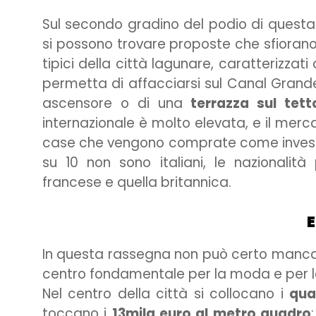
Sul secondo gradino del podio di questa
si possono trovare proposte che sfiorano
tipici della città lagunare, caratterizzati
permetta di affacciarsi sul Canal Grande
ascensore o di una
terrazza sul tett
internazionale è molto elevata, e il mer
case che vengono comprate come investi
su 10 non sono italiani, le nazionalit
francese e quella britannica.
E
In questa rassegna non può certo manc
centro fondamentale per la moda e per l
Nel centro della città si collocano i
qua
toccano i
13mila euro al metro quadro