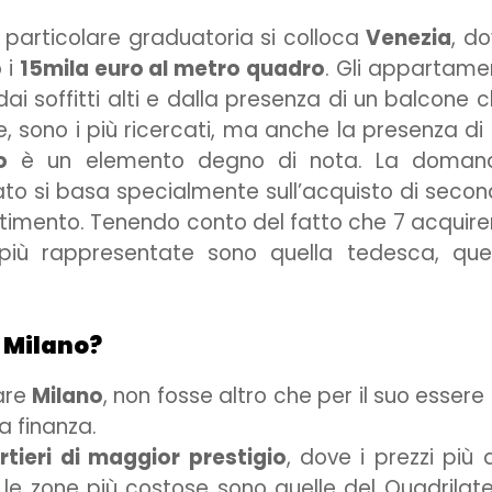
 particolare graduatoria si colloca
Venezia
, d
 i
15mila euro al metro quadro
. Gli appartame
 dai soffitti alti e dalla presenza di un balcone 
, sono i più ricercati, ma anche la presenza di
o
è un elemento degno di nota. La doman
cato si basa specialmente sull’acquisto di seco
mento. Tenendo conto del fatto che 7 acquire
à più rappresentate sono quella tedesca, que
 Milano?
are
Milano
, non fosse altro che per il suo essere
a finanza.
rtieri di maggior prestigio
, dove i prezzi più a
; le zone più costose sono quelle del Quadrilat