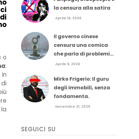
no
la censura alla satira
ci
di
Aprile 16, 2026
no
Il governo cinese
censura una comica
che parla di problemi...
s o
Aprile 9, 2026
ma
:
, in
Mirko Frigerio: Il guru
 di
degli immobili, senza
iù
fondamenta.
ere
Novembre 21, 2025
 la
SEGUICI SU