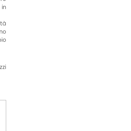
 in
ità
no
pio
zzi