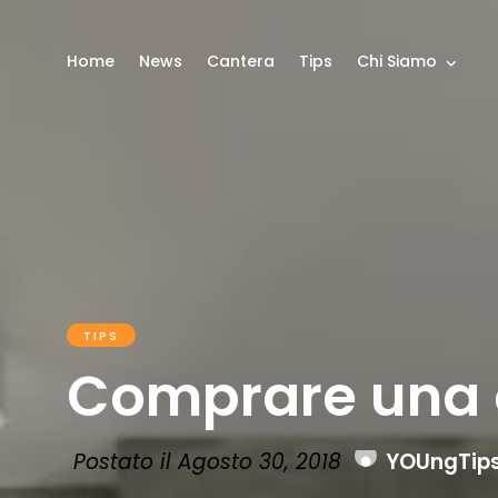
Home
News
Cantera
Tips
Chi Siamo
TIPS
Comprare una c
Postato il Agosto 30, 2018
YOUngTip