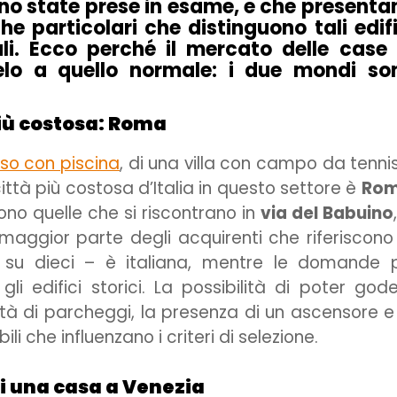
ono state prese in esame, e che presenta
he particolari che distinguono tali edifi
nali. Ecco perché il mercato delle case 
lelo a quello normale: i due mondi so
più costosa: Roma
so con piscina
, di una villa con campo da tenni
 città più costosa d’Italia in questo settore è
Ro
ono quelle che si riscontrano in
via del Babuino
 maggior parte degli acquirenti che riferiscono
 su dieci – è italiana, mentre le domande p
li edifici storici. La possibilità di poter god
ilità di parcheggi, la presenza di un ascensore e
li che influenzano i criteri di selezione.
di una casa a Venezia