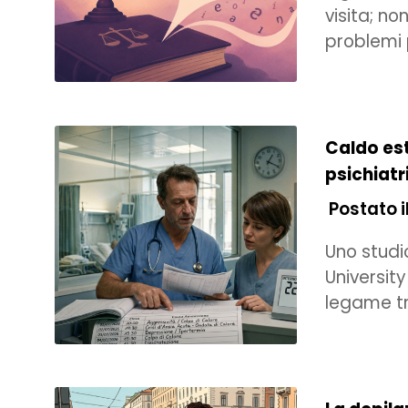
visita; n
problemi 
Caldo est
psichiatr
Postato il
Uno studi
University
legame t