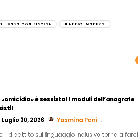
I LUSSO CON PISCINA
#ATTICI MODERNI
 «omicidio» è sessista! I moduli dell’anagrafe
isti!
 Luglio 30, 2026
Yasmina Pani
0
 il dibattito sul linguaggio inclusivo torna a farc