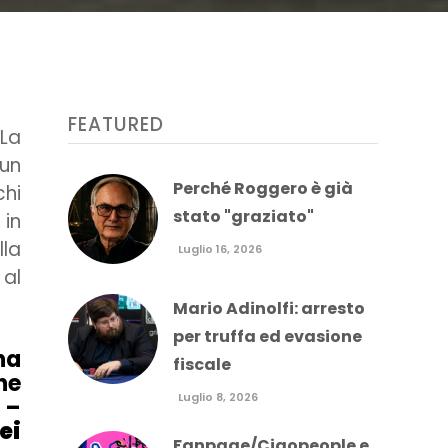
FEATURED
La
 un
Perché Roggero è già
chi
stato "graziato"
 in
lla
Luglio 16, 2026
 al
Mario Adinolfi: arresto
per truffa ed evasione
ha
fiscale
ne
Luglio 8, 2026
 –
ei
Fanpage/Ciaopeople e