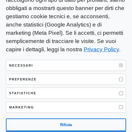
obbligati a mostrarti questo banner per dirti che
gestiamo cookie tecnici e, se acconsenti,
anche statistici (Google Analytics) e di
marketing (Meta Pixel). Se li accetti, ci permetti
semplicemente di tracciare le visite. Se vuoi
capire i dettagli, leggi la nostra
Privacy Policy
.
YOU-ng Slow Journalism è una testata
giornalistica di proprietà di Mastino S.R.L.
NECESSARI
Registrazione presso Trib. Santa Maria
PREFERENZE
Capua Vetere (CE) n° 900 del 31/01/2025 |
ISSN 3103-4683
STATISTICHE
P.IVA: 04755530617
Sede Legale: CASERTA – VIA LORENZO MARIA
MARKETING
NERONI 11 CAP 81100
Rifiuta