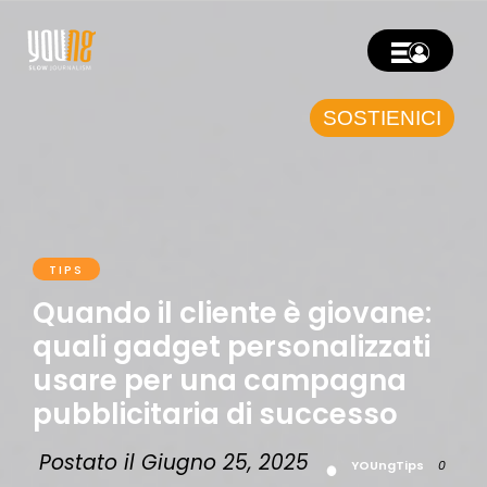
SOSTIENICI
TIPS
Quando il cliente è giovane:
quali gadget personalizzati
usare per una campagna
pubblicitaria di successo
Postato il Giugno 25, 2025
YOUngTips
0