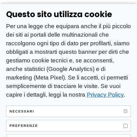
Questo sito utilizza cookie
Per una legge che equipara anche il più piccolo
dei siti ai portali delle multinazionali che
raccolgono ogni tipo di dato per profilarti, siamo
obbligati a mostrarti questo banner per dirti che
gestiamo cookie tecnici e, se acconsenti,
anche statistici (Google Analytics) e di
marketing (Meta Pixel). Se li accetti, ci permetti
semplicemente di tracciare le visite. Se vuoi
capire i dettagli, leggi la nostra
Privacy Policy
.
YOU-ng Slow Journalism è una testata
giornalistica di proprietà di Mastino S.R.L.
NECESSARI
Registrazione presso Trib. Santa Maria
Capua Vetere (CE) n° 900 del 31/01/2025 |
PREFERENZE