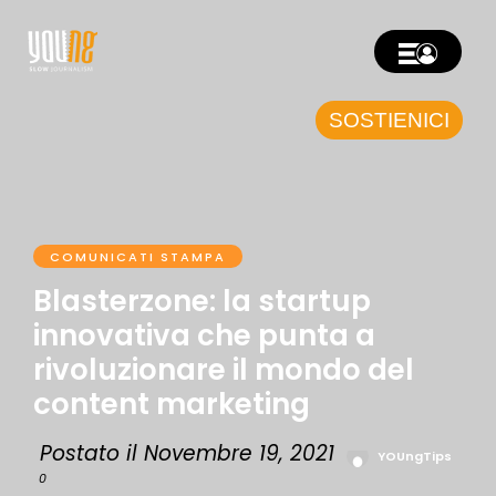
SOSTIENICI
COMUNICATI STAMPA
Blasterzone: la startup
innovativa che punta a
rivoluzionare il mondo del
content marketing
Postato il Novembre 19, 2021
YOUngTips
0