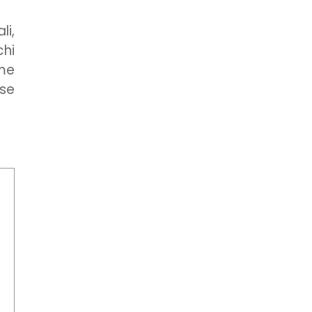
li,
chi
me
 se