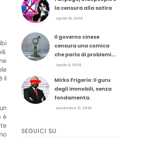
la censura alla satira
Aprile 16, 2026
Il governo cinese
ibi
censura una comica
i.
che parla di problemi...
ane
Aprile 9, 2026
le
 il
Mirko Frigerio: Il guru
degli immobili, senza
fondamenta.
 un
Novembre 21, 2025
é è
te
SEGUICI SU
nno