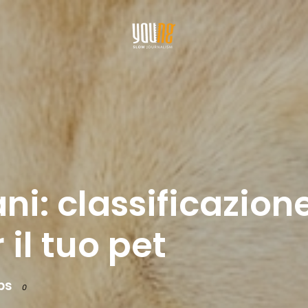
i: classificazione
 il tuo pet
ps
0