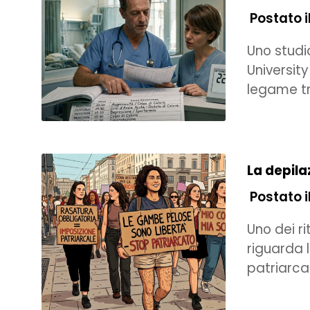
Postato il
Uno studi
University
legame t
La depila
Postato il
Uno dei r
riguarda 
patriarcat