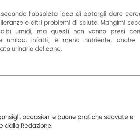
i secondo l’obsoleta idea di potergli dare cerea
olleranze e altri problemi di salute. Mangimi sec
n cibi umidi, ma questi non vanno presi co
one umida, infatti, è meno nutriente, anche
to urinario del cane.
 consigli, occasioni e buone pratiche scovate e
e dalla Redazione.