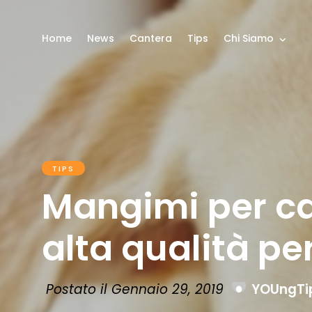
Home
News
Cantera
Tips
Chi Siamo
TIPS
Mangimi per can
alta qualità per
Postato il Gennaio 29, 2019
YOUngTi