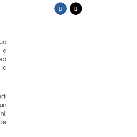
tuo
o e
nea
 le
ndi
 un
ni.
ade