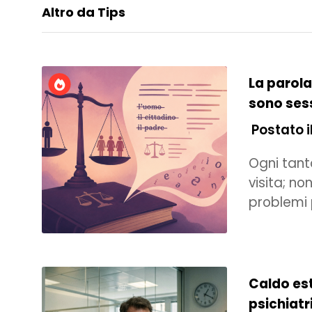
Altro da Tips
La parola
sono sess
Postato il
Ogni tanto
visita; n
problemi 
Caldo est
psichiatr