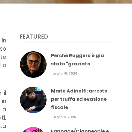
FEATURED
 In
sso
Perché Roggero è già
te
stato "graziato"
llo
Luglio 16, 2026
Mario Adinolfi: arresto
 il
per truffa ed evasione
 in
fiscale
m a
ti,
Luglio 8, 2026
ità
Fanpage/Ciaopeople e