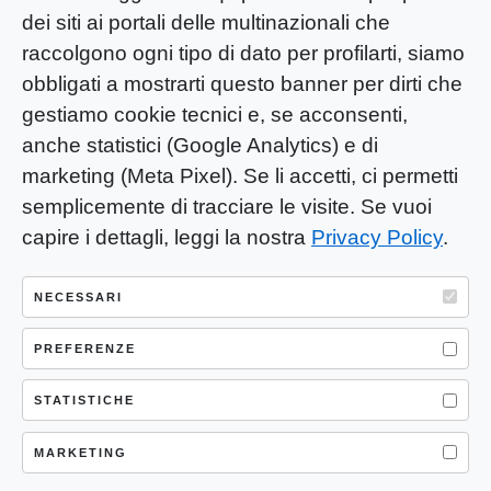
dei siti ai portali delle multinazionali che
raccolgono ogni tipo di dato per profilarti, siamo
obbligati a mostrarti questo banner per dirti che
gestiamo cookie tecnici e, se acconsenti,
anche statistici (Google Analytics) e di
marketing (Meta Pixel). Se li accetti, ci permetti
semplicemente di tracciare le visite. Se vuoi
capire i dettagli, leggi la nostra
Privacy Policy
.
YOU-ng Slow Journalism è una testata
giornalistica di proprietà di Mastino S.R.L.
NECESSARI
Registrazione presso Trib. Santa Maria
PREFERENZE
Capua Vetere (CE) n° 900 del 31/01/2025 |
ISSN 3103-4683
STATISTICHE
P.IVA: 04755530617
Sede Legale: CASERTA – VIA LORENZO MARIA
MARKETING