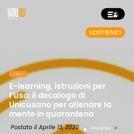
SOSTIENICI
TIPS
E-learning, istruzioni per
l’uso: il decalogo di
Unicusano per allenare la
mente in quarantena
Postato il Aprile 13, 2020
YOUngTips
0