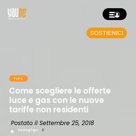
SOSTIENICI
TIPS
Come scegliere le offerte
luce e gas con le nuove
tariffe non residenti
Postato il Settembre 25, 2018
YOUngTips
0