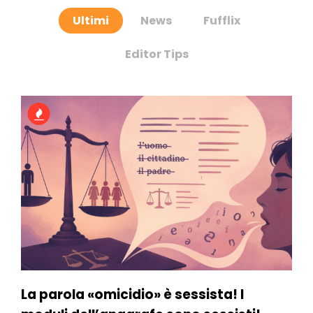
Ultimi
News
Fufflix
Editor Tips
La parola «omicidio» è sessista! I