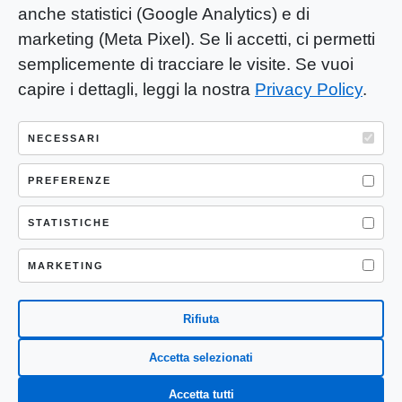
anche statistici (Google Analytics) e di
marketing (Meta Pixel). Se li accetti, ci permetti
semplicemente di tracciare le visite. Se vuoi
capire i dettagli, leggi la nostra
Privacy Policy
.
YOU-ng Slow Journalism è una testata
giornalistica di proprietà di Mastino S.R.L.
NECESSARI
Registrazione presso Trib. Santa Maria
PREFERENZE
Capua Vetere (CE) n° 900 del 31/01/2025 |
ISSN 3103-4683
STATISTICHE
P.IVA: 04755530617
Sede Legale: CASERTA – VIA LORENZO MARIA
MARKETING
NERONI 11 CAP 81100
Rifiuta
Accetta selezionati
Accetta tutti