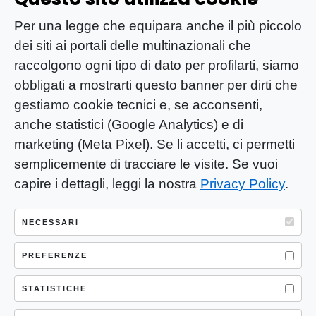
Per una legge che equipara anche il più piccolo
dei siti ai portali delle multinazionali che
raccolgono ogni tipo di dato per profilarti, siamo
obbligati a mostrarti questo banner per dirti che
gestiamo cookie tecnici e, se acconsenti,
anche statistici (Google Analytics) e di
marketing (Meta Pixel). Se li accetti, ci permetti
semplicemente di tracciare le visite. Se vuoi
capire i dettagli, leggi la nostra
Privacy Policy
.
YOU-ng Slow Journalism è una testata
giornalistica di proprietà di Mastino S.R.L.
NECESSARI
Registrazione presso Trib. Santa Maria
Capua Vetere (CE) n° 900 del 31/01/2025 |
PREFERENZE
ISSN 3103-4683
STATISTICHE
P.IVA: 04755530617