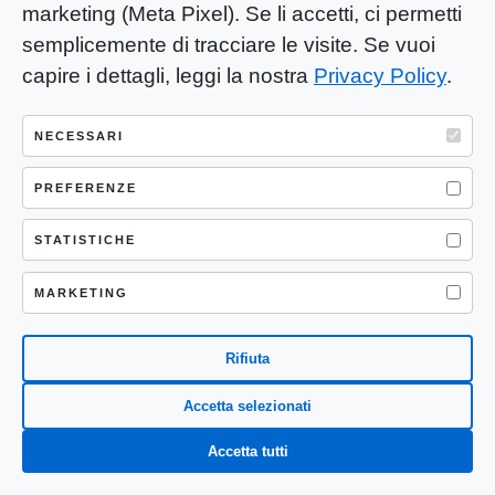
uomo e grande imprenditore
marketing (Meta Pixel). Se li accetti, ci permetti
A scuola con l’Orchestra di Piazza
semplicemente di tracciare le visite. Se vuoi
Vittorio
capire i dettagli, leggi la nostra
Privacy Policy
.
Trasformare monumenti famosi con
ritagli di carta – FOTOGALLERY
NECESSARI
Sindaco di Albuquerque risolve il
problema dei senzatetto –
PREFERENZE
FOTOGALLERY
STATISTICHE
Russia: la bellezza delle storiche
stazioni della metropolitana –
MARKETING
FOTOGALLERY
Calabrò nuovo presidente di SDL
Rifiuta
centro studi
#MoreWomen: La politica senza uomini
Accetta selezionati
nelle foto – FOTOGALLERY
Accetta tutti
Quella taglia 38 sulla copertina di