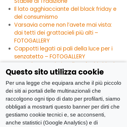
Stabile di Tradizione”
Il lato agghiacciante del black friday e
del consumismo
Varsavia come non l’avete mai vista:
dai tetti dei grattacieli più alti –
FOTOGALLERY
Cappotti legati ai pali della luce per i
senzatetto – FOTOGALLERY
Dove dormono i piccoli profughi siriani
Questo sito utilizza cookie
– FOTOGALLERY
“Esprimi un’opinione? Ti sanziono”:
Per una legge che equipara anche il più piccolo
l’ingiusta sanzione inflitta a Oliviero
dei siti ai portali delle multinazionali che
Beha e Leonardo Metalli
raccolgono ogni tipo di dato per profilarti, siamo
Il libro di ricette “Tette e Cibo” per la
obbligati a mostrarti questo banner per dirti che
lotta contro i tumori al seno
gestiamo cookie tecnici e, se acconsenti,
YOUng saluta Enrico Gasperini, grande
anche statistici (Google Analytics) e di