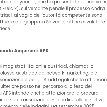
ratore di Lyconet, che ha presentato denuncia ne
 Freidl?), sul versante penale il processo andrà
striaci: al vaglio dell’autorità competente sono
ttuate dal gruppo in Slovenia, al fine di valutare
Paese.
cendo Acquirenti APS
magistrati italiani e austriaci, chiamati a
l colosso austriaco del network marketing, c’è
sociazione e per gli Studi Legali che la affianca
n ulteriore passo nel percorso di difesa dei
ti APS intende anche attenzionare la procura
nziari transnazionali – in ordine alle iniziative
dinamento delle indagini. Da settembre 2025,