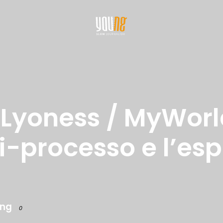
 Lyoness / MyWorl
xi-processo e l’esp
ng
0