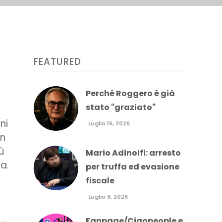
FEATURED
Perché Roggero è già
stato "graziato"
ni
Luglio 16, 2026
un
ù
Mario Adinolfi: arresto
ia.
per truffa ed evasione
fiscale
Luglio 8, 2026
Fanpage/Ciaopeople e