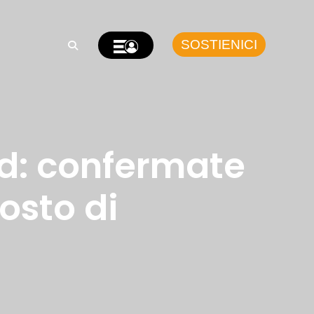
SOSTIENICI
d: confermate
osto di