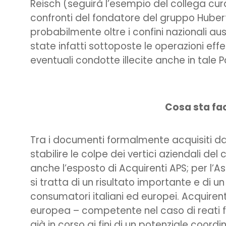
Reisch (seguirà l’esempio del collega cu
confronti del fondatore del gruppo Hubert
probabilmente oltre i confini nazionali au
state infatti sottoposte le operazioni effe
eventuali condotte illecite anche in tale 
Cosa sta fa
Tra i documenti formalmente acquisiti dai 
stabilire le colpe dei vertici aziendali de
anche l’esposto di Acquirenti APS; per l’As
si tratta di un risultato importante e di u
consumatori italiani ed europei. Acquiren
europea – competente nel caso di reati fina
già in corso ai fini di un potenziale coor