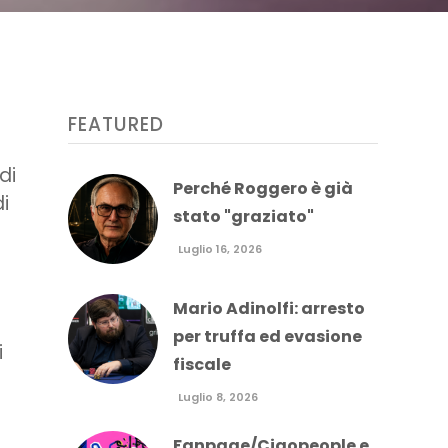
FEATURED
di
Perché Roggero è già
i
stato "graziato"
Luglio 16, 2026
Mario Adinolfi: arresto
per truffa ed evasione
i
fiscale
Luglio 8, 2026
Fanpage/Ciaopeople e