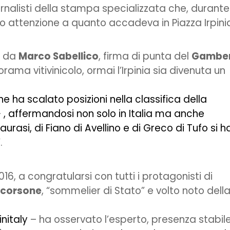
ornalisti della stampa specializzata che, durante
to attenzione a quanto accadeva in Piazza Irpini
so da
Marco Sabellico
, firma di punta del
Gambe
ama vitivinicolo, ormai l’Irpinia sia divenuta un
one ha scalato posizioni nella classifica della
–
, affermandosi non solo in Italia ma anche
urasi, di Fiano di Avellino e di Greco di Tufo si h
.
 2016, a congratularsi con tutti i protagonisti di
Scorsone
, “sommelier di Stato” e volto noto dell
initaly
– ha osservato l’esperto, presenza stabil