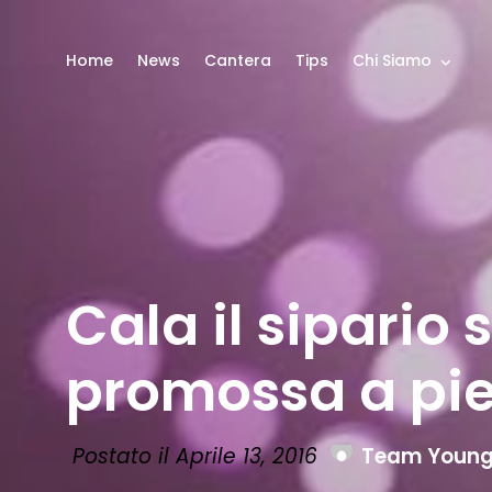
Home
News
Cantera
Tips
Chi Siamo
Cala il sipario 
promossa a pie
Postato il Aprile 13, 2016
Team Youn