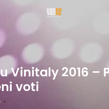
su Vinitaly 2016 – 
ni voti
g
0