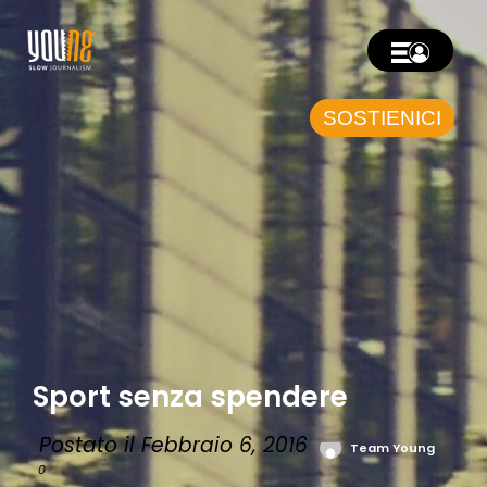
SOSTIENICI
Sport senza spendere
Postato il Febbraio 6, 2016
Team Young
0