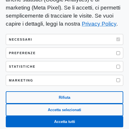
marketing (Meta Pixel). Se li accetti, ci permetti
semplicemente di tracciare le visite. Se vuoi
capire i dettagli, leggi la nostra
Privacy Policy
.
YOU-ng Slow Journalism è una testata
giornalistica di proprietà di Mastino S.R.L.
NECESSARI
Registrazione presso Trib. Santa Maria
Capua Vetere (CE) n° 900 del 31/01/2025 |
PREFERENZE
ISSN 3103-4683
STATISTICHE
P.IVA: 04755530617
Sede Legale: CASERTA – VIA LORENZO MARIA
MARKETING
NERONI 11 CAP 81100
Rifiuta
Accetta selezionati
Accetta tutti