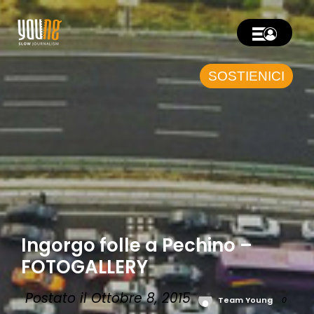
SOSTIENICI
Ingorgo folle a Pechino –
FOTOGALLERY
Postato il Ottobre 8, 2015
Team Young
0