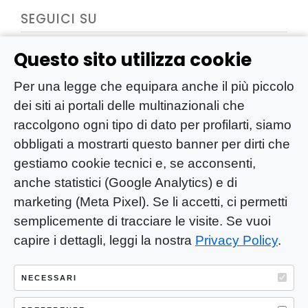
SEGUICI SU
Questo sito utilizza cookie
Per una legge che equipara anche il più piccolo
dei siti ai portali delle multinazionali che
raccolgono ogni tipo di dato per profilarti, siamo
obbligati a mostrarti questo banner per dirti che
gestiamo cookie tecnici e, se acconsenti,
anche statistici (Google Analytics) e di
marketing (Meta Pixel). Se li accetti, ci permetti
semplicemente di tracciare le visite. Se vuoi
capire i dettagli, leggi la nostra
Privacy Policy
.
YOU-ng Slow Journalism è una testata
giornalistica di proprietà di Mastino S.R.L.
NECESSARI
Registrazione presso Trib. Santa Maria