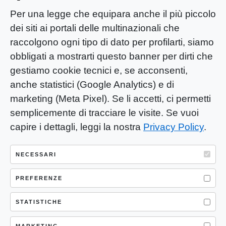
Per una legge che equipara anche il più piccolo
dei siti ai portali delle multinazionali che
raccolgono ogni tipo di dato per profilarti, siamo
obbligati a mostrarti questo banner per dirti che
gestiamo cookie tecnici e, se acconsenti,
anche statistici (Google Analytics) e di
marketing (Meta Pixel). Se li accetti, ci permetti
semplicemente di tracciare le visite. Se vuoi
capire i dettagli, leggi la nostra
Privacy Policy
.
YOU-ng Slow Journalism è una testata
giornalistica di proprietà di Mastino S.R.L.
NECESSARI
Registrazione presso Trib. Santa Maria
Capua Vetere (CE) n° 900 del 31/01/2025 |
PREFERENZE
ISSN 3103-4683
STATISTICHE
P.IVA: 04755530617
MARKETING