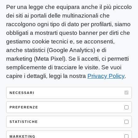
Per una legge che equipara anche il più piccolo
dei siti ai portali delle multinazionali che
raccolgono ogni tipo di dato per profilarti, siamo
obbligati a mostrarti questo banner per dirti che
gestiamo cookie tecnici e, se acconsenti,
anche statistici (Google Analytics) e di
marketing (Meta Pixel). Se li accetti, ci permetti
semplicemente di tracciare le visite. Se vuoi
capire i dettagli, leggi la nostra
Privacy Policy
.
YOU-ng Slow Journalism è una testata
giornalistica di proprietà di Mastino S.R.L.
NECESSARI
Registrazione presso Trib. Santa Maria
Capua Vetere (CE) n° 900 del 31/01/2025 |
PREFERENZE
ISSN 3103-4683
STATISTICHE
P.IVA: 04755530617
Sede Legale: CASERTA – VIA LORENZO MARIA
MARKETING