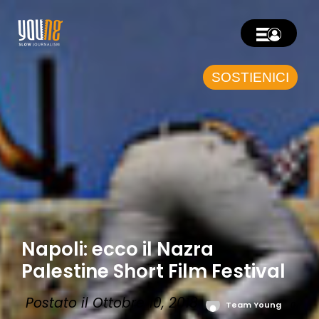
SOSTIENICI
Napoli: ecco il Nazra
Palestine Short Film Festival
Postato il Ottobre 10, 2018
Team Young
0