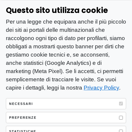
Questo sito utilizza cookie
Per una legge che equipara anche il più piccolo
dei siti ai portali delle multinazionali che
raccolgono ogni tipo di dato per profilarti, siamo
obbligati a mostrarti questo banner per dirti che
gestiamo cookie tecnici e, se acconsenti,
anche statistici (Google Analytics) e di
marketing (Meta Pixel). Se li accetti, ci permetti
semplicemente di tracciare le visite. Se vuoi
capire i dettagli, leggi la nostra
Privacy Policy
.
YOU-ng Slow Journalism è una testata
giornalistica di proprietà di Mastino S.R.L.
NECESSARI
Registrazione presso Trib. Santa Maria
PREFERENZE
Capua Vetere (CE) n° 900 del 31/01/2025 |
ISSN 3103-4683
STATISTICHE