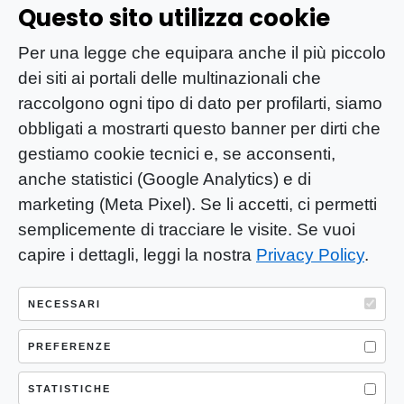
Questo sito utilizza cookie
Per una legge che equipara anche il più piccolo
dei siti ai portali delle multinazionali che
raccolgono ogni tipo di dato per profilarti, siamo
obbligati a mostrarti questo banner per dirti che
gestiamo cookie tecnici e, se acconsenti,
anche statistici (Google Analytics) e di
marketing (Meta Pixel). Se li accetti, ci permetti
semplicemente di tracciare le visite. Se vuoi
capire i dettagli, leggi la nostra
Privacy Policy
.
YOU-ng Slow Journalism è una testata
giornalistica di proprietà di Mastino S.R.L.
NECESSARI
Registrazione presso Trib. Santa Maria
Capua Vetere (CE) n° 900 del 31/01/2025 |
PREFERENZE
ISSN 3103-4683
STATISTICHE