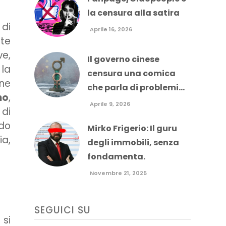
la censura alla satira
 di
Aprile 16, 2026
lte
ve,
Il governo cinese
 la
censura una comica
one
che parla di problemi...
no
,
Aprile 9, 2026
di
do
Mirko Frigerio: Il guru
ia,
degli immobili, senza
fondamenta.
Novembre 21, 2025
SEGUICI SU
 si