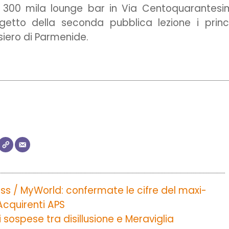
il 300 mila lounge bar in Via Centoquarantes
tto della seconda pubblica lezione i princi
iero di Parmenide.
ss / MyWorld: confermate le cifre del maxi-
Acquirenti APS
i sospese tra disillusione e Meraviglia