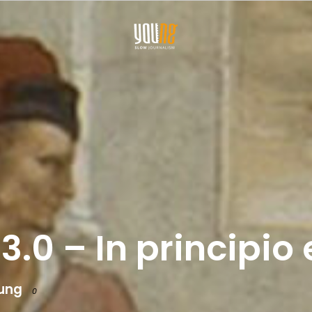
3.0 – In principio 
ung
0