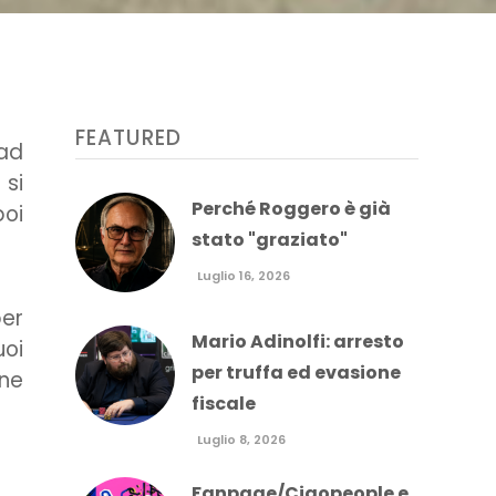
FEATURED
 ad
 si
Perché Roggero è già
poi
stato "graziato"
Luglio 16, 2026
per
Mario Adinolfi: arresto
uoi
per truffa ed evasione
ne
fiscale
Luglio 8, 2026
Fanpage/Ciaopeople e