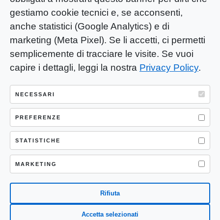
gestiamo cookie tecnici e, se acconsenti,
anche statistici (Google Analytics) e di
marketing (Meta Pixel). Se li accetti, ci permetti
semplicemente di tracciare le visite. Se vuoi
capire i dettagli, leggi la nostra
Privacy Policy
.
YOU-ng Slow Journalism è una testata
giornalistica di proprietà di Mastino S.R.L.
NECESSARI
Registrazione presso Trib. Santa Maria
Capua Vetere (CE) n° 900 del 31/01/2025 |
PREFERENZE
ISSN 3103-4683
STATISTICHE
P.IVA: 04755530617
Sede Legale: CASERTA – VIA LORENZO MARIA
MARKETING
NERONI 11 CAP 81100
Rifiuta
Accetta selezionati