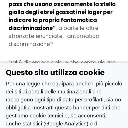
pass che usano oscenamente la stella
gialla degli ebrei gassati nei lager per
indicare la propria fantomatica
discriminazione”
: a parte le altre
stronzate enunciate, fantomatica
discriminazione?
Dal 6 dicembre coloro che senza violare
nessuna legge non si sono vaccinati per
Questo sito utilizza cookie
scelta o per impossibilità o che, come lo
Per una legge che equipara anche il più piccolo
scrivente, sono vaccinati con un vaccino
dei siti ai portali delle multinazionali che
seppur utilizzato da 100 nazioni non
raccolgono ogni tipo di dato per profilarti, siamo
riconosciuto dalle agenzie del farmaco
obbligati a mostrarti questo banner per dirti che
europee come EMA, AIFA, etc, che sono,
gestiamo cookie tecnici e, se acconsenti,
esse si, appestate come ben sappiano
anche statistici (Google Analytics) e di
da aberranti conflitti di interessi che