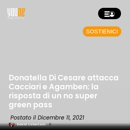
SOSTIENICI
Donatella Di Cesare attacca
Cacciari e Agamben: la
risposta di un no super
green pass
Postato il Dicembre 11, 2021
David Colantoni
0