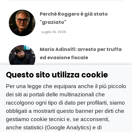
Perché Roggero è già stato
"graziato"
Luglio 16, 2026
Mario Adinolfi: arresto per truffa
ed evasione fiscale
Luglio 8, 2026
Questo sito utilizza cookie
Fanpage/Ciaopeople e la
Per una legge che equipara anche il più piccolo
censura alla satira
dei siti ai portali delle multinazionali che
raccolgono ogni tipo di dato per profilarti, siamo
Aprile 16, 2026
obbligati a mostrarti questo banner per dirti che
gestiamo cookie tecnici e, se acconsenti,
Il governo cinese censura una
anche statistici (Google Analytics) e di
comica che parla di problemi...