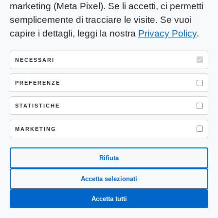
marketing (Meta Pixel). Se li accetti, ci permetti
Aprile 9, 2026
semplicemente di tracciare le visite. Se vuoi
capire i dettagli, leggi la nostra
Privacy Policy
.
Mirko Frigerio: Il guru degli
immobili, senza fondamenta.
NECESSARI
Novembre 21, 2025
PREFERENZE
SEGUICI SU
STATISTICHE
MARKETING
Rifiuta
Accetta selezionati
Accetta tutti