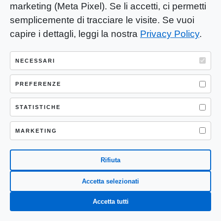
marketing (Meta Pixel). Se li accetti, ci permetti
semplicemente di tracciare le visite. Se vuoi
capire i dettagli, leggi la nostra
Privacy Policy
.
David Colantoni è poeta,
scrittore, saggista pittore e
NECESSARI
artista visivo.
E' autore della rivista Nuovi
PREFERENZE
Argomenti, fondata da Alberto
STATISTICHE
Moravia, della rivista Fermenti, e
altre testate.
MARKETING
Ha fondato e diretto il mensile di
pensiero e letteratura Lettere
Rifiuta
dalla Frontiera. Insieme ad Aldo
Rosselli, figlio dello storico del
Accetta selezionati
risorgimento Nello Rosselli e
Accetta tutti
Nipote di Carlo Rosselli, di cui è