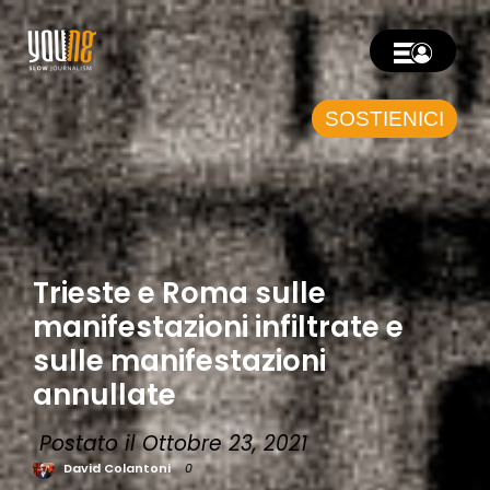
SOSTIENICI
Trieste e Roma sulle
manifestazioni infiltrate e
sulle manifestazioni
annullate
Postato il Ottobre 23, 2021
David Colantoni
0