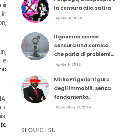
 è
la censura alla satira
 in
Aprile 16, 2026
on,
Il governo cinese
censura una comica
an,
che parla di problemi...
 e
Aprile 9, 2026
ano
Mirko Frigerio: Il guru
degli immobili, senza
fondamenta.
IAI
 il
Novembre 21, 2025
is,
lto
SEGUICI SU