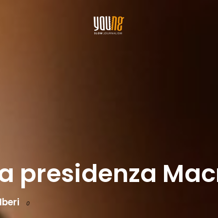
lla presidenza Ma
lberi
0