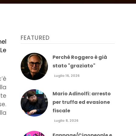
FEATURED
nel
 Le
Perché Roggero è già
stato "graziato"
Luglio 16, 2026
c’è
lla
Mario Adinolfi: arresto
tte
per truffa ed evasione
se.
fiscale
lla
Luglio 8, 2026
Fanpage/Ciaopeople e