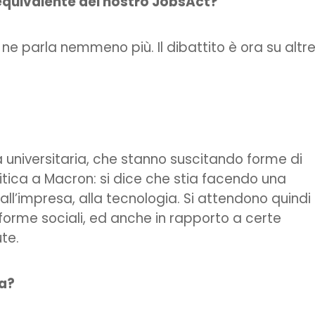
’equivalente del nostro JobsAct?
ne parla nemmeno più. Il dibattito è ora su altr
rma universitaria, che stanno suscitando forme di
itica a Macron: si dice che stia facendo una
ll’impresa, alla tecnologia. Si attendono quindi
riforme sociali, ed anche in rapporto a certe
te.
ia?