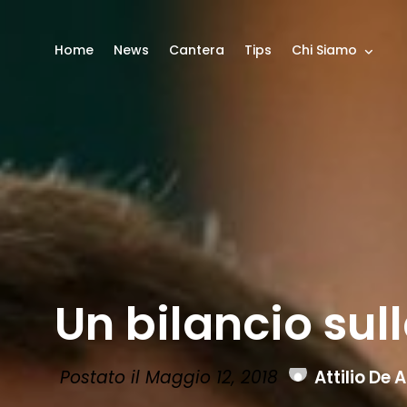
Home
News
Cantera
Tips
Chi Siamo
Un bilancio su
Postato il Maggio 12, 2018
Attilio De A