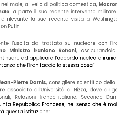
nel male, a livello di politica domestica,
Macron
nale
: a parte il suo recente intervento militare
 è rilevante la sua recente visita a Washingt
on Putin.
e l’uscita dal trattato sul nucleare con l’Ir
mo Ministro iraniano Rohani
, assicurandolo
ontinuare ad applicare l’accordo nucleare irani
rtanza che l’Iran faccia la stessa cosa
”.
Jean-Pierre Darnis
, consigliere scientifico dello 
re associato all’Università di Nizza, dove dirige
nali, Relazioni franco-italiane. Secondo Darn
 Quinta Repubblica Francese, nel senso che è mo
tà questa istituzione”
.