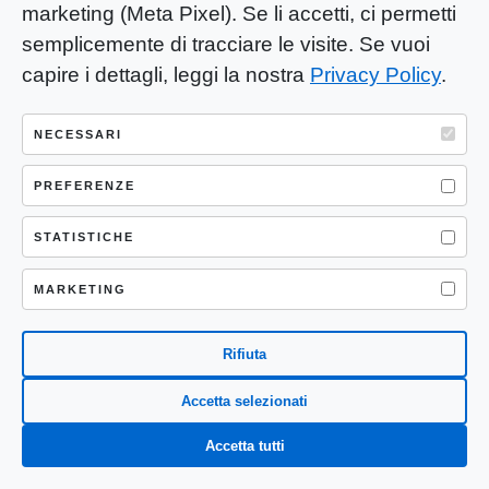
commerce: perché
marketing (Meta Pixel). Se li accetti, ci permetti
sempre più clienti
semplicemente di tracciare le visite. Se vuoi
scelgono un unico shop
capire i dettagli, leggi la nostra
Privacy Policy
.
per tutto
Luglio 1, 2026
0
NECESSARI
PREFERENZE
Dalle app ai farmaci:
perché la vera perdita di
STATISTICHE
peso non è un’equazione
semplice
MARKETING
Febbraio 24, 2026
0
Rifiuta
Conto deposito: quali
Accetta selezionati
condizioni offrono le
Accetta tutti
banche?