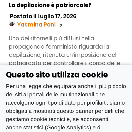
La depilazione è patriarcale?
Postato il Luglio 17, 2026
Yasmina Pani
0
Uno dei ritornelli più diffusi nella
propaganda femminista riguarda la
depilazione, ritenuta un’imposizione del
patriarcato per controllare il corpo delle
…
Questo sito utilizza cookie
Per una legge che equipara anche il più piccolo
dei siti ai portali delle multinazionali che
Consigliati dall'editore
raccolgono ogni tipo di dato per profilarti, siamo
obbligati a mostrarti questo banner per dirti che
gestiamo cookie tecnici e, se acconsenti,
L’evoluzione dell’e-
anche statistici (Google Analytics) e di