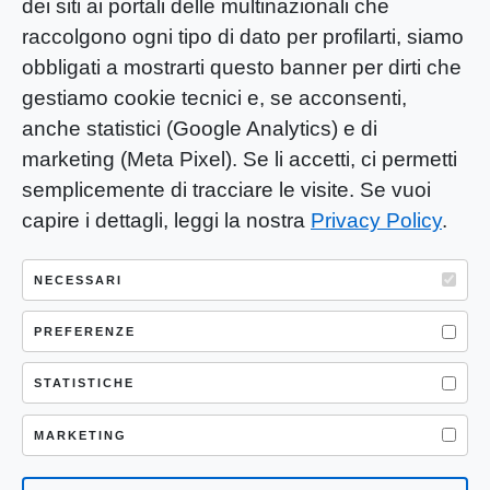
dei siti ai portali delle multinazionali che
raccolgono ogni tipo di dato per profilarti, siamo
obbligati a mostrarti questo banner per dirti che
gestiamo cookie tecnici e, se acconsenti,
anche statistici (Google Analytics) e di
marketing (Meta Pixel). Se li accetti, ci permetti
semplicemente di tracciare le visite. Se vuoi
capire i dettagli, leggi la nostra
Privacy Policy
.
YOU-ng Slow Journalism è una testata
giornalistica di proprietà di Mastino S.R.L.
NECESSARI
Registrazione presso Trib. Santa Maria
Capua Vetere (CE) n° 900 del 31/01/2025 |
PREFERENZE
ISSN 3103-4683
STATISTICHE
P.IVA: 04755530617
Sede Legale: CASERTA – VIA LORENZO MARIA
MARKETING
NERONI 11 CAP 81100