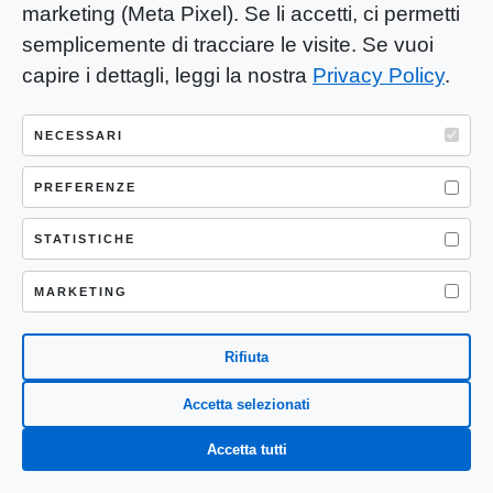
marketing (Meta Pixel). Se li accetti, ci permetti
semplicemente di tracciare le visite. Se vuoi
capire i dettagli, leggi la nostra
Privacy Policy
.
NECESSARI
PREFERENZE
Dal revenge porn al cyber stalking:
STATISTICHE
ecco le polizze per tutelarsi
MARKETING
Aprile 9, 2019
Rifiuta
Accetta selezionati
Accetta tutti