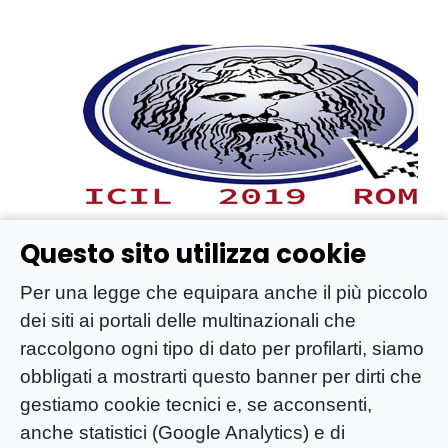
Questo sito utilizza cookie
Apre la IX Conferenza internazionale sui
Per una legge che equipara anche il più piccolo
problemi etici e legali dell’informazione
dei siti ai portali delle multinazionali che
Luglio 11, 2019
raccolgono ogni tipo di dato per profilarti, siamo
obbligati a mostrarti questo banner per dirti che
gestiamo cookie tecnici e, se acconsenti,
anche statistici (Google Analytics) e di