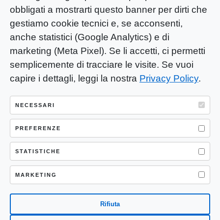
obbligati a mostrarti questo banner per dirti che
gestiamo cookie tecnici e, se acconsenti,
anche statistici (Google Analytics) e di
marketing (Meta Pixel). Se li accetti, ci permetti
semplicemente di tracciare le visite. Se vuoi
capire i dettagli, leggi la nostra
Privacy Policy
.
YOU-ng Slow Journalism è una testata
giornalistica di proprietà di Mastino S.R.L.
NECESSARI
Registrazione presso Trib. Santa Maria
Capua Vetere (CE) n° 900 del 31/01/2025 |
PREFERENZE
ISSN 3103-4683
STATISTICHE
P.IVA: 04755530617
Sede Legale: CASERTA – VIA LORENZO MARIA
MARKETING
NERONI 11 CAP 81100
Rifiuta