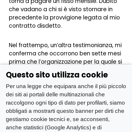
torna a pagare un fisso mensile. Dubito
che vadano a chi si è visto stornare in
precedente la provvigione legata al mio
contratto disdetto.
Nel frattempo, un’altra testimonianza, mi
conferma che occorrono ben sette mesi
prima che l’organizzazione per la quale si
fa la raccolta (ad esempio Save The
Questo sito utilizza cookie
Children) veda dei proventi. Tutto il
denaro che circola prima, serve per
Per una legge che equipara anche il più piccolo
finanziare la rete di srls, i loro titolari, i
dei siti ai portali delle multinazionali che
team leader e via via tutte le figure che
raccolgono ogni tipo di dato per profilarti, siamo
si trovano nella scala gerarchica, fino
obbligati a mostrarti questo banner per dirti che
all’ultima ma fondamentale ruota del
gestiamo cookie tecnici e, se acconsenti,
carro.
anche statistici (Google Analytics) e di