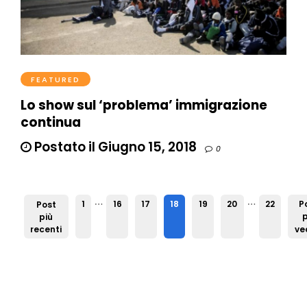
FEATURED
Lo show sul ‘problema’ immigrazione
continua
Postato il Giugno 15, 2018
0
…
…
1
16
17
18
19
20
22
P
Post
p
più
recenti
ve