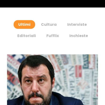
Ultimi
Cultura
Interviste
Editoriali
Fufflix
Inchieste