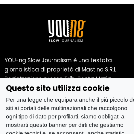
YOU-ng Slow Journalism è una testata
giornalistica di proprietà di Mastino S.R.L.
Registrazione presso Trib. Santa Maria
Questo sito utilizza cookie
Capua Vetere (CE) n° 900 del 31/01/2025 |
ISSN 3103-4683
Per una legge che equipara anche il più piccolo d
P.IVA: 04755530617
siti ai portali delle multinazionali che raccolgono
Sede Legale: CASERTA – VIA LORENZO MARIA
ogni tipo di dato per profilarti, siamo obbligati a
NERONI 11 CAP 81100
mostrarti questo banner per dirti che gestiamo
cookie tecnici e, se acconsenti, anche statistici