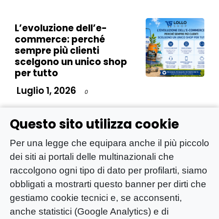
L’evoluzione dell’e-
commerce: perché
sempre più clienti
scelgono un unico shop
per tutto
Luglio 1, 2026
0
Questo sito utilizza cookie
Dalle app ai farmaci:
perché la vera perdita di
Per una legge che equipara anche il più piccolo
peso non è un’equazione
dei siti ai portali delle multinazionali che
semplice
raccolgono ogni tipo di dato per profilarti, siamo
Febbraio 24, 2026
0
obbligati a mostrarti questo banner per dirti che
gestiamo cookie tecnici e, se acconsenti,
anche statistici (Google Analytics) e di
Conto deposito: quali