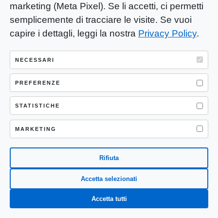
condizioni offrono le
marketing (Meta Pixel). Se li accetti, ci permetti
banche?
semplicemente di tracciare le visite. Se vuoi
capire i dettagli, leggi la nostra
Privacy Policy
.
Febbraio 19, 2026
0
NECESSARI
Come preparare un libro
per le fiere o gli eventi:
PREFERENZE
checklist pratica
STATISTICHE
Dicembre 19, 2025
0
MARKETING
Rifiuta
Accetta selezionati
FEATURED
Accetta tutti
Perché Roggero è già stato