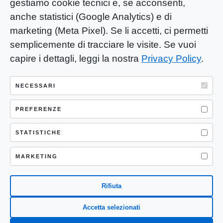
gestiamo cookie tecnici e, se acconsenti,
anche statistici (Google Analytics) e di
marketing (Meta Pixel). Se li accetti, ci permetti
semplicemente di tracciare le visite. Se vuoi
capire i dettagli, leggi la nostra
Privacy Policy
.
YOU-ng Slow Journalism è una testata
giornalistica di proprietà di Mastino S.R.L.
NECESSARI
Registrazione presso Trib. Santa Maria
PREFERENZE
Capua Vetere (CE) n° 900 del 31/01/2025 |
ISSN 3103-4683
STATISTICHE
P.IVA: 04755530617
Sede Legale: CASERTA – VIA LORENZO MARIA
MARKETING
NERONI 11 CAP 81100
Rifiuta
Accetta selezionati