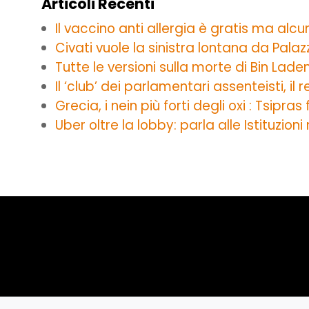
Articoli Recenti
Il vaccino anti allergia è gratis ma alc
Civati vuole la sinistra lontana da Palaz
Tutte le versioni sulla morte di Bin Lade
Il ‘club’ dei parlamentari assenteisti, i
Grecia, i nein più forti degli oxi : Tsipra
Uber oltre la lobby: parla alle Istituzio