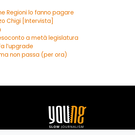
une Regioni lo fanno pagare
zo Chigi [Intervista]
n
l resoconto a metà legislatura
s fa l’upgrade
ni ma non passa (per ora)