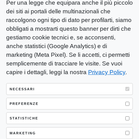
Per una legge che equipara anche il più piccolo
dei siti ai portali delle multinazionali che
raccolgono ogni tipo di dato per profilarti, siamo
obbligati a mostrarti questo banner per dirti che
gestiamo cookie tecnici e, se acconsenti,
anche statistici (Google Analytics) e di
marketing (Meta Pixel). Se li accetti, ci permetti
semplicemente di tracciare le visite. Se vuoi
capire i dettagli, leggi la nostra
Privacy Policy
.
YOU-ng Slow Journalism è una testata
giornalistica di proprietà di Mastino S.R.L.
NECESSARI
Registrazione presso Trib. Santa Maria
Capua Vetere (CE) n° 900 del 31/01/2025 |
PREFERENZE
ISSN 3103-4683
STATISTICHE
P.IVA: 04755530617
Sede Legale: CASERTA – VIA LORENZO MARIA
MARKETING