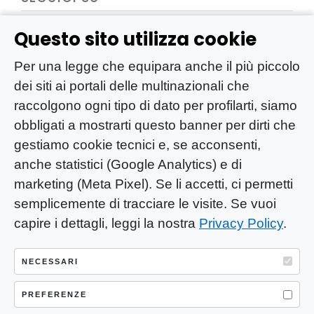
Questo sito utilizza cookie
Per una legge che equipara anche il più piccolo
dei siti ai portali delle multinazionali che
raccolgono ogni tipo di dato per profilarti, siamo
obbligati a mostrarti questo banner per dirti che
gestiamo cookie tecnici e, se acconsenti,
anche statistici (Google Analytics) e di
marketing (Meta Pixel). Se li accetti, ci permetti
semplicemente di tracciare le visite. Se vuoi
capire i dettagli, leggi la nostra
Privacy Policy
.
YOU-ng Slow Journalism è una testata
giornalistica di proprietà di Mastino S.R.L.
NECESSARI
Registrazione presso Trib. Santa Maria
Capua Vetere (CE) n° 900 del 31/01/2025 |
PREFERENZE