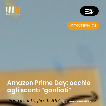
SOSTIENICI
Amazon Prime Day: occhio
agli sconti “gonfiati”
Postato il Luglio 11, 2017
Germano Milite
0