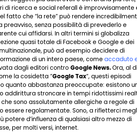
ri di ricerca e social referall è improvvisamente 
l fatto che “la rete” può rendere incredibilmen
 preavviso, senza possibilità di prevederlo e
te cui affidarsi. In altri termini si globalizza
iscrezione quasi totale di Facebook e Google e dei
to multinazionale, può ad esempio decidere di
nformazione di un intero paese, come
accaduto 
vata dagli editori contro
Google News.
Ora, al d
come la cosidetta “
Google Tax
“, questi episodi
aro quanto abbastanza preoccupate: esistono u
 o addirittura stroncare in tempi ridottissimi real
ità che sono assolutamente allergiche a regole di
essere regolamentate. Sono, a rifletterci megl
iù potere d’influenza di qualsiasi altro mezzo di
e, per molti versi, internet.