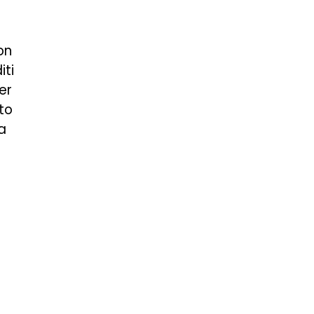
on
iti
er
to
a