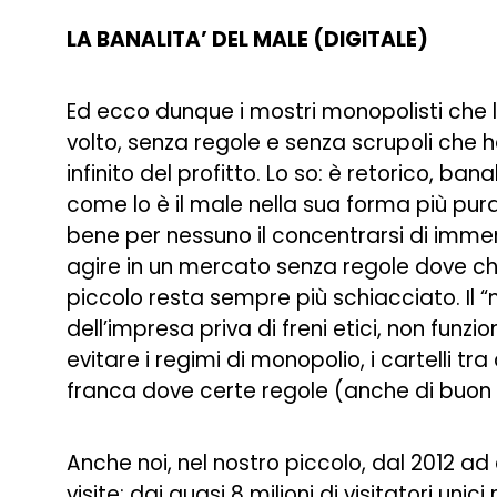
LA BANALITA’ DEL MALE (DIGITALE)
Ed ecco dunque i mostri monopolisti che 
volto, senza regole e senza scrupoli che 
infinito del profitto. Lo so: è retorico, ba
come lo è il male nella sua forma più pur
bene per nessuno il concentrarsi di immen
agire in un mercato senza regole dove ch
piccolo resta sempre più schiacciato. Il “
dell’impresa priva di freni etici, non fun
evitare i regimi di monopolio, i cartelli t
franca dove certe regole (anche di buon
Anche noi, nel nostro piccolo, dal 2012 a
visite: dai quasi 8 milioni di visitatori unic