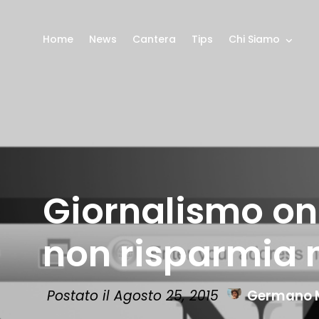
Home
News
Cantera
Tips
Chi Siamo
Giornalismo onl
non risparmia 
Postato il Agosto 25, 2015
Germano M