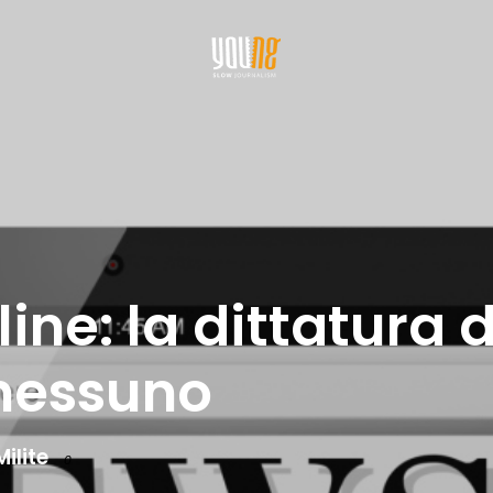
ine: la dittatura d
nessuno
ilite
0