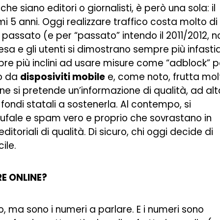
 che siano editori o giornalisti, è però una sola: il
 5 anni. Oggi realizzare traffico costa molto di
n passato (e per “passato” intendo il 2011/2012, n
sa e gli utenti si dimostrano sempre più infastid
pre più inclini ad usare misure come “adblock” p
vo da
disposiviti mobile
e, come noto, frutta mol
e si pretende un’informazione di qualità, ad alt
 fondi statali a sostenerla. Al contempo, si
bufale e spam vero e proprio che sovrastano in
itoriali di qualità. Di sicuro, chi oggi decide di
ile.
E ONLINE?
 ma sono i numeri a parlare. E i numeri sono