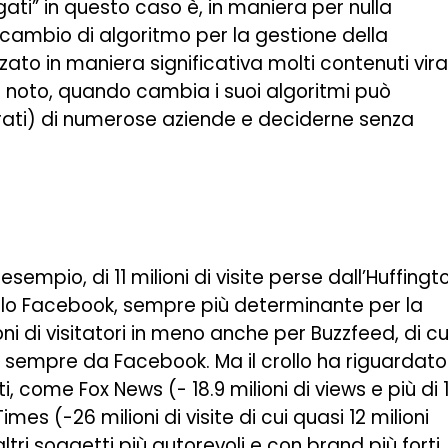
ati” in questo caso è, in maniera per nulla
 cambio di algoritmo per la gestione della
to in maniera significativa molti contenuti viral
 noto, quando cambia i suoi algoritmi può
tturati) di numerose aziende e deciderne senza
empio, di 11 milioni di visite perse dall’Huffingt
 solo Facebook, sempre più determinante per la
oni di visitatori in meno anche per Buzzfeed, di cu
2 sempre da Facebook. Ma il crollo ha riguardato
, come Fox News (- 18.9 milioni di views e più di 
mes (-26 milioni di visite di cui quasi 12 milioni
tri soggetti più autorevoli e con brand più forti, 