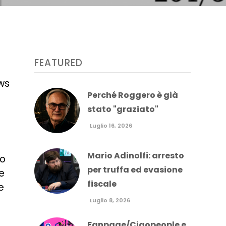
FEATURED
ews
Perché Roggero è già
stato "graziato"
Luglio 16, 2026
Mario Adinolfi: arresto
lo
per truffa ed evasione
e
fiscale
e
Luglio 8, 2026
Fanpage/Ciaopeople e