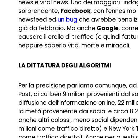
news e viral news. Uno dei maggiori “indag
sorprendente,
Facebook
, con l’ennesimo
newsfeed ed
un bug
che avrebbe penalizza
già da febbraio
.
Ma anche
Google
, come
causare il crollo di traffico (e quindi fa
neppure saperlo vita, morte e miracoli.
LA DITTATURA DEGLI ALGORITMI
Per la precisione parliamo comunque, ad es
Post, di cui ben 9 milioni provenienti dal
diffusione dell’informazione online. 22 mili
la metà proveniente dai social e circa 8.
anche altri colossi, meno social dipendenti
milioni come traffico diretto) e New York Ti
come traffico diretto). Anche per questi al