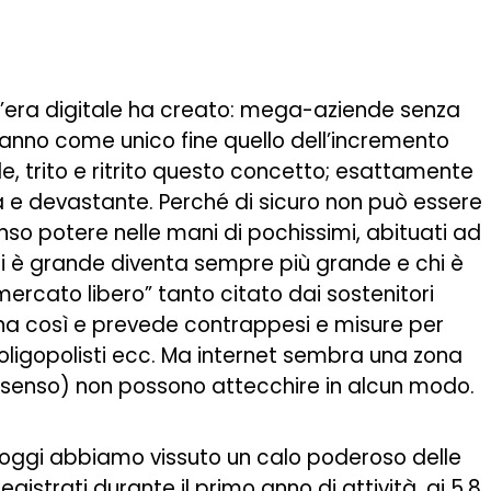
l’era digitale ha creato: mega-aziende senza
hanno come unico fine quello dell’incremento
nale, trito e ritrito questo concetto; esattamente
a e devastante. Perché di sicuro non può essere
so potere nelle mani di pochissimi, abituati ad
i è grande diventa sempre più grande e chi è
mercato libero” tanto citato dai sostenitori
ziona così e prevede contrappesi e misure per
ra oligopolisti ecc. Ma internet sembra una zona
 senso) non possono attecchire in alcun modo.
d oggi abbiamo vissuto un calo poderoso delle
i registrati durante il primo anno di attività, ai 5,8