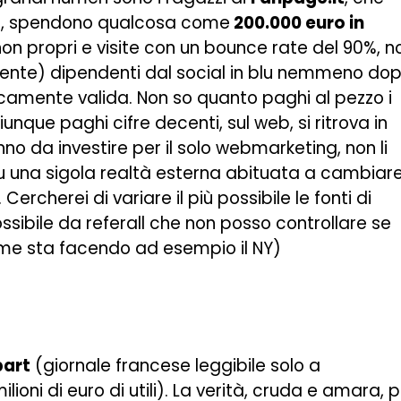
O
, spendono qualcosa come
200.000 euro in
non propri e visite con un bounce rate del 90%, n
ente) dipendenti dal social in blu nemmeno do
sticamente valida. Non so quanto paghi al pezzo i
nque paghi cifre decenti, sul web, si ritrova in
no da investire per il solo webmarketing, non li
u una sigola realtà esterna abituata a cambiar
ercherei di variare il più possibile le fonti di
ssibile da referall che non posso controllare se
ome sta facendo ad esempio il NY)
art
(giornale francese leggibile solo a
oni di euro di utili). La verità, cruda e amara, 