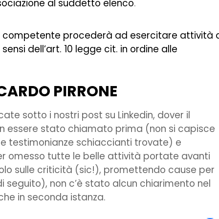
ssociazione al suddetto elenco
.
it competente procederà ad esercitare attività 
sensi dell’art. 10 legge cit. in ordine alle
ICCARDO PIRRONE
te sotto i nostri post su Linkedin, dover il
on essere stato chiamato prima (non si capisce
e e testimonianze schiaccianti trovate) e
 omesso tutte le belle attività portate avanti
lo sulle criticità (sic!), promettendo cause per
i seguito), non c’è stato alcun chiarimento nel
 che in seconda istanza.