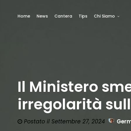
Home
News
Cantera
Tips
Chi Siamo
Il Ministero sm
irregolarità s
Postato il Settembre 27, 2024
Germ