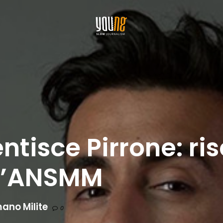
entisce Pirrone: ri
ull’ANSMM
ano Milite
0