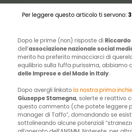
Per leggere questo articolo ti servono:
3
Dopo le prime (non) risposte di
Riccardo 
dell’
associazione nazionale social med
merito ha preferito minacciarci di querela e
equilibrio sulla fuffa purissima, abbiamo
delle Imprese e del Made in Italy
.
Dopo avergli linkato
la nostra prima inchi
Giuseppe Stamegna
, solerte e reattivo
questo commento (che potete leggere più 
manager di Taffo”, domandando se esist
sottolineando alcune potenziali “stranezze
all’operato dell’ANSMM. Noterete, per alt