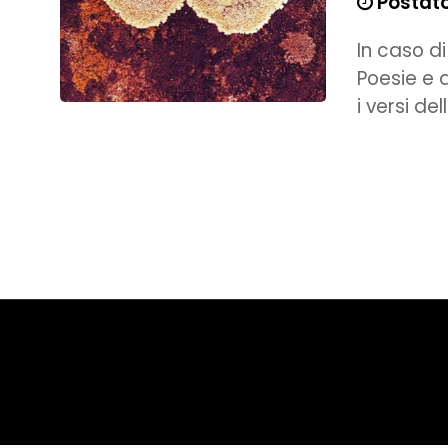
Postato 
In caso d
Poesie e 
i versi del