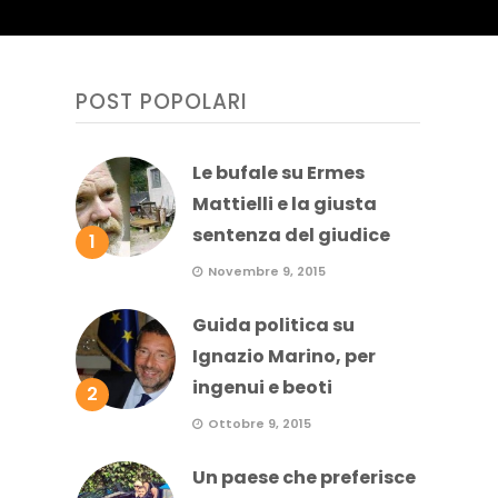
POST POPOLARI
Le bufale su Ermes
Mattielli e la giusta
sentenza del giudice
1
Novembre 9, 2015
Guida politica su
Ignazio Marino, per
ingenui e beoti
2
Ottobre 9, 2015
Un paese che preferisce