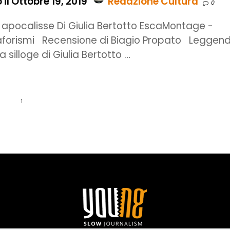
il Ottobre 19, 2019
Redazione Cultura
0
i apocalisse Di Giulia Bertotto EscaMontage -
aforismi Recensione di Biagio Propato Leggen
la silloge di Giulia Bertotto …
1