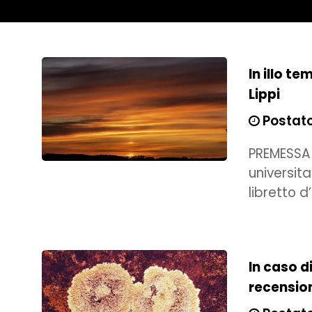
In illo t
Lippi
Postato 
PREMESSA
universit
libretto d
In caso d
recension