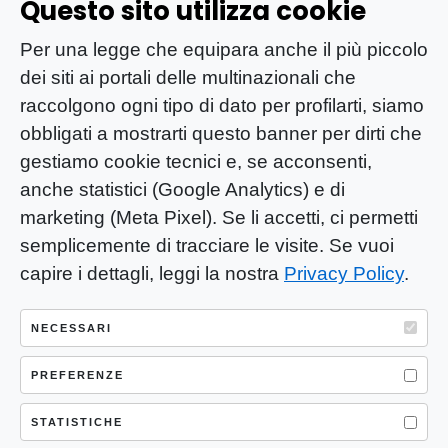
Questo sito utilizza cookie
Per una legge che equipara anche il più piccolo
dei siti ai portali delle multinazionali che
raccolgono ogni tipo di dato per profilarti, siamo
obbligati a mostrarti questo banner per dirti che
gestiamo cookie tecnici e, se acconsenti,
anche statistici (Google Analytics) e di
marketing (Meta Pixel). Se li accetti, ci permetti
semplicemente di tracciare le visite. Se vuoi
capire i dettagli, leggi la nostra
Privacy Policy
.
YOU-ng Slow Journalism è una testata
giornalistica di proprietà di Mastino S.R.L.
NECESSARI
Registrazione presso Trib. Santa Maria
Capua Vetere (CE) n° 900 del 31/01/2025 |
PREFERENZE
ISSN 3103-4683
STATISTICHE
P.IVA: 04755530617