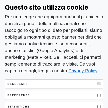
Questo sito utilizza cookie
Per una legge che equipara anche il più piccolo
dei siti ai portali delle multinazionali che
raccolgono ogni tipo di dato per profilarti, siamo
obbligati a mostrarti questo banner per dirti che
gestiamo cookie tecnici e, se acconsenti,
anche statistici (Google Analytics) e di
marketing (Meta Pixel). Se li accetti, ci permetti
semplicemente di tracciare le visite. Se vuoi
capire i dettagli, leggi la nostra
Privacy Policy
.
YOU-ng Slow Journalism è una testata
giornalistica di proprietà di Mastino S.R.L.
NECESSARI
Registrazione presso Trib. Santa Maria
Capua Vetere (CE) n° 900 del 31/01/2025 |
PREFERENZE
ISSN 3103-4683
STATISTICHE