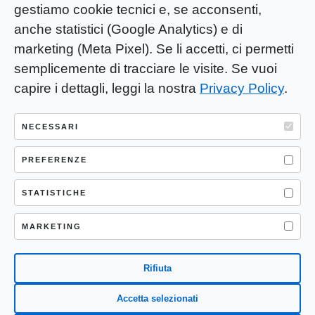
gestiamo cookie tecnici e, se acconsenti,
anche statistici (Google Analytics) e di
marketing (Meta Pixel). Se li accetti, ci permetti
semplicemente di tracciare le visite. Se vuoi
capire i dettagli, leggi la nostra
Privacy Policy
.
YOU-ng Slow Journalism è una testata
giornalistica di proprietà di Mastino S.R.L.
NECESSARI
Registrazione presso Trib. Santa Maria
Capua Vetere (CE) n° 900 del 31/01/2025 |
PREFERENZE
ISSN 3103-4683
STATISTICHE
P.IVA: 04755530617
Sede Legale: CASERTA – VIA LORENZO MARIA
MARKETING
NERONI 11 CAP 81100
Rifiuta
Accetta selezionati